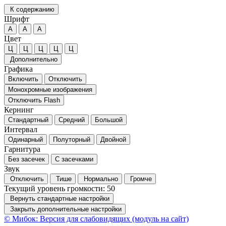
К содержанию
Шрифт
А
А
А
Цвет
Ц
Ц
Ц
Ц
Ц
Дополнительно
Графика
Включить
Отключить
Монохромные изображения
Отключить Flash
Кернинг
Стандартный
Средний
Большой
Интервал
Одинарный
Полуторный
Двойной
Гарнитура
Без засечек
С засечками
Звук
Отключить
Тише
Нормально
Громче
Текущий уровень громкости:
50
Вернуть стандартные настройки
Закрыть дополнительные настройки
© Мибок: Версия для слабовидящих (модуль на сайт)