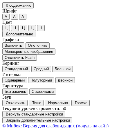
К содержанию
Шрифт
А
А
А
Цвет
Ц
Ц
Ц
Ц
Ц
Дополнительно
Графика
Включить
Отключить
Монохромные изображения
Отключить Flash
Кернинг
Стандартный
Средний
Большой
Интервал
Одинарный
Полуторный
Двойной
Гарнитура
Без засечек
С засечками
Звук
Отключить
Тише
Нормально
Громче
Текущий уровень громкости:
50
Вернуть стандартные настройки
Закрыть дополнительные настройки
© Мибок: Версия для слабовидящих (модуль на сайт)