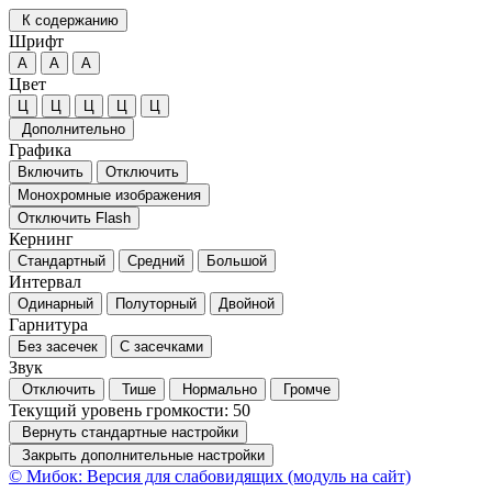
К содержанию
Шрифт
А
А
А
Цвет
Ц
Ц
Ц
Ц
Ц
Дополнительно
Графика
Включить
Отключить
Монохромные изображения
Отключить Flash
Кернинг
Стандартный
Средний
Большой
Интервал
Одинарный
Полуторный
Двойной
Гарнитура
Без засечек
С засечками
Звук
Отключить
Тише
Нормально
Громче
Текущий уровень громкости:
50
Вернуть стандартные настройки
Закрыть дополнительные настройки
© Мибок: Версия для слабовидящих (модуль на сайт)