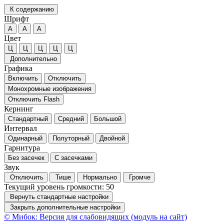
К содержанию
Шрифт
А
А
А
Цвет
Ц
Ц
Ц
Ц
Ц
Дополнительно
Графика
Включить
Отключить
Монохромные изображения
Отключить Flash
Кернинг
Стандартный
Средний
Большой
Интервал
Одинарный
Полуторный
Двойной
Гарнитура
Без засечек
С засечками
Звук
Отключить
Тише
Нормально
Громче
Текущий уровень громкости:
50
Вернуть стандартные настройки
Закрыть дополнительные настройки
© Мибок: Версия для слабовидящих (модуль на сайт)