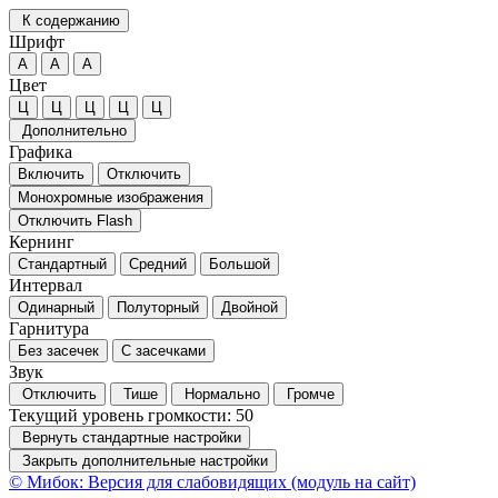
К содержанию
Шрифт
А
А
А
Цвет
Ц
Ц
Ц
Ц
Ц
Дополнительно
Графика
Включить
Отключить
Монохромные изображения
Отключить Flash
Кернинг
Стандартный
Средний
Большой
Интервал
Одинарный
Полуторный
Двойной
Гарнитура
Без засечек
С засечками
Звук
Отключить
Тише
Нормально
Громче
Текущий уровень громкости:
50
Вернуть стандартные настройки
Закрыть дополнительные настройки
© Мибок: Версия для слабовидящих (модуль на сайт)