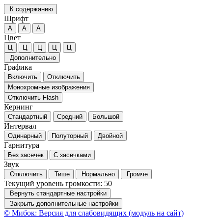
К содержанию
Шрифт
А
А
А
Цвет
Ц
Ц
Ц
Ц
Ц
Дополнительно
Графика
Включить
Отключить
Монохромные изображения
Отключить Flash
Кернинг
Стандартный
Средний
Большой
Интервал
Одинарный
Полуторный
Двойной
Гарнитура
Без засечек
С засечками
Звук
Отключить
Тише
Нормально
Громче
Текущий уровень громкости:
50
Вернуть стандартные настройки
Закрыть дополнительные настройки
© Мибок: Версия для слабовидящих (модуль на сайт)