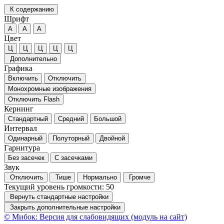
К содержанию
Шрифт
А
А
А
Цвет
Ц
Ц
Ц
Ц
Ц
Дополнительно
Графика
Включить
Отключить
Монохромные изображения
Отключить Flash
Кернинг
Стандартный
Средний
Большой
Интервал
Одинарный
Полуторный
Двойной
Гарнитура
Без засечек
С засечками
Звук
Отключить
Тише
Нормально
Громче
Текущий уровень громкости:
50
Вернуть стандартные настройки
Закрыть дополнительные настройки
© Мибок: Версия для слабовидящих (модуль на сайт)