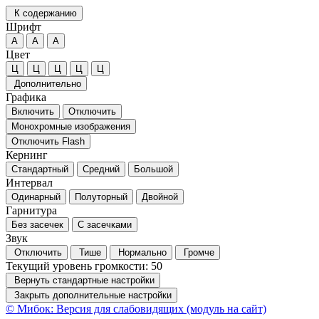
К содержанию
Шрифт
А
А
А
Цвет
Ц
Ц
Ц
Ц
Ц
Дополнительно
Графика
Включить
Отключить
Монохромные изображения
Отключить Flash
Кернинг
Стандартный
Средний
Большой
Интервал
Одинарный
Полуторный
Двойной
Гарнитура
Без засечек
С засечками
Звук
Отключить
Тише
Нормально
Громче
Текущий уровень громкости:
50
Вернуть стандартные настройки
Закрыть дополнительные настройки
© Мибок: Версия для слабовидящих (модуль на сайт)