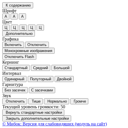
К содержанию
Шрифт
А
А
А
Цвет
Ц
Ц
Ц
Ц
Ц
Дополнительно
Графика
Включить
Отключить
Монохромные изображения
Отключить Flash
Кернинг
Стандартный
Средний
Большой
Интервал
Одинарный
Полуторный
Двойной
Гарнитура
Без засечек
С засечками
Звук
Отключить
Тише
Нормально
Громче
Текущий уровень громкости:
50
Вернуть стандартные настройки
Закрыть дополнительные настройки
© Мибок: Версия для слабовидящих (модуль на сайт)