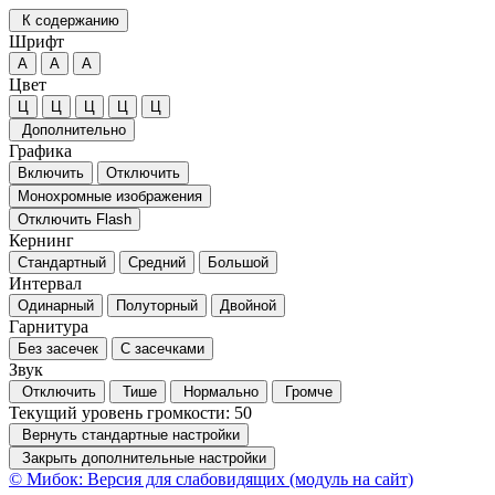
К содержанию
Шрифт
А
А
А
Цвет
Ц
Ц
Ц
Ц
Ц
Дополнительно
Графика
Включить
Отключить
Монохромные изображения
Отключить Flash
Кернинг
Стандартный
Средний
Большой
Интервал
Одинарный
Полуторный
Двойной
Гарнитура
Без засечек
С засечками
Звук
Отключить
Тише
Нормально
Громче
Текущий уровень громкости:
50
Вернуть стандартные настройки
Закрыть дополнительные настройки
© Мибок: Версия для слабовидящих (модуль на сайт)