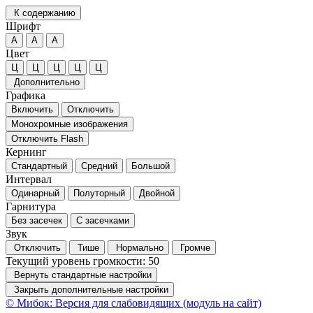
К содержанию
Шрифт
А
А
А
Цвет
Ц
Ц
Ц
Ц
Ц
Дополнительно
Графика
Включить
Отключить
Монохромные изображения
Отключить Flash
Кернинг
Стандартный
Средний
Большой
Интервал
Одинарный
Полуторный
Двойной
Гарнитура
Без засечек
С засечками
Звук
Отключить
Тише
Нормально
Громче
Текущий уровень громкости:
50
Вернуть стандартные настройки
Закрыть дополнительные настройки
© Мибок: Версия для слабовидящих (модуль на сайт)