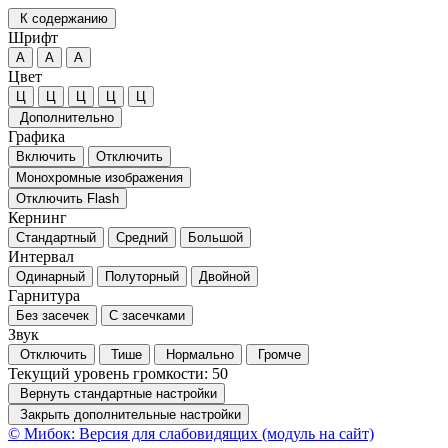
К содержанию
Шрифт
А
А
А
Цвет
Ц
Ц
Ц
Ц
Ц
Дополнительно
Графика
Включить
Отключить
Монохромные изображения
Отключить Flash
Кернинг
Стандартный
Средний
Большой
Интервал
Одинарный
Полуторный
Двойной
Гарнитура
Без засечек
С засечками
Звук
Отключить
Тише
Нормально
Громче
Текущий уровень громкости:
50
Вернуть стандартные настройки
Закрыть дополнительные настройки
© Мибок: Версия для слабовидящих (модуль на сайт)