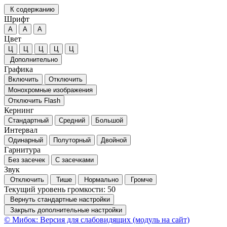
К содержанию
Шрифт
А
А
А
Цвет
Ц
Ц
Ц
Ц
Ц
Дополнительно
Графика
Включить
Отключить
Монохромные изображения
Отключить Flash
Кернинг
Стандартный
Средний
Большой
Интервал
Одинарный
Полуторный
Двойной
Гарнитура
Без засечек
С засечками
Звук
Отключить
Тише
Нормально
Громче
Текущий уровень громкости:
50
Вернуть стандартные настройки
Закрыть дополнительные настройки
© Мибок: Версия для слабовидящих (модуль на сайт)