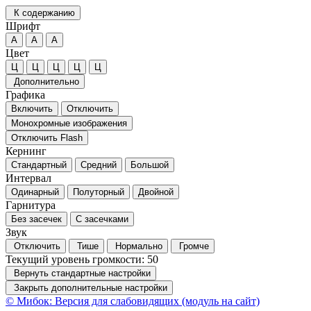
К содержанию
Шрифт
А
А
А
Цвет
Ц
Ц
Ц
Ц
Ц
Дополнительно
Графика
Включить
Отключить
Монохромные изображения
Отключить Flash
Кернинг
Стандартный
Средний
Большой
Интервал
Одинарный
Полуторный
Двойной
Гарнитура
Без засечек
С засечками
Звук
Отключить
Тише
Нормально
Громче
Текущий уровень громкости:
50
Вернуть стандартные настройки
Закрыть дополнительные настройки
© Мибок: Версия для слабовидящих (модуль на сайт)