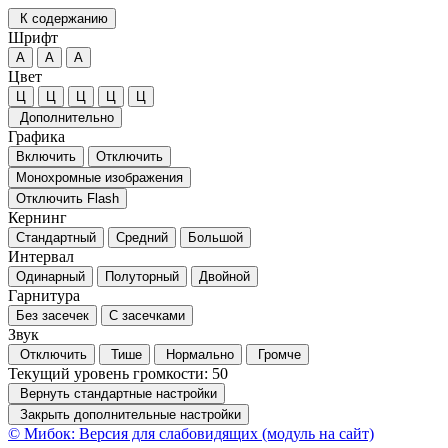
К содержанию
Шрифт
А
А
А
Цвет
Ц
Ц
Ц
Ц
Ц
Дополнительно
Графика
Включить
Отключить
Монохромные изображения
Отключить Flash
Кернинг
Стандартный
Средний
Большой
Интервал
Одинарный
Полуторный
Двойной
Гарнитура
Без засечек
С засечками
Звук
Отключить
Тише
Нормально
Громче
Текущий уровень громкости:
50
Вернуть стандартные настройки
Закрыть дополнительные настройки
© Мибок: Версия для слабовидящих (модуль на сайт)