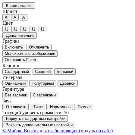
К содержанию
Шрифт
А
А
А
Цвет
Ц
Ц
Ц
Ц
Ц
Дополнительно
Графика
Включить
Отключить
Монохромные изображения
Отключить Flash
Кернинг
Стандартный
Средний
Большой
Интервал
Одинарный
Полуторный
Двойной
Гарнитура
Без засечек
С засечками
Звук
Отключить
Тише
Нормально
Громче
Текущий уровень громкости:
50
Вернуть стандартные настройки
Закрыть дополнительные настройки
© Мибок: Версия для слабовидящих (модуль на сайт)