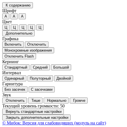
К содержанию
Шрифт
А
А
А
Цвет
Ц
Ц
Ц
Ц
Ц
Дополнительно
Графика
Включить
Отключить
Монохромные изображения
Отключить Flash
Кернинг
Стандартный
Средний
Большой
Интервал
Одинарный
Полуторный
Двойной
Гарнитура
Без засечек
С засечками
Звук
Отключить
Тише
Нормально
Громче
Текущий уровень громкости:
50
Вернуть стандартные настройки
Закрыть дополнительные настройки
© Мибок: Версия для слабовидящих (модуль на сайт)