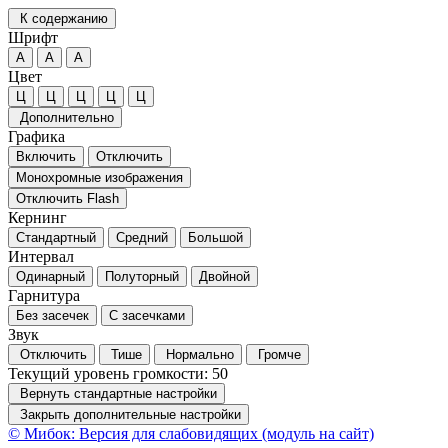
К содержанию
Шрифт
А
А
А
Цвет
Ц
Ц
Ц
Ц
Ц
Дополнительно
Графика
Включить
Отключить
Монохромные изображения
Отключить Flash
Кернинг
Стандартный
Средний
Большой
Интервал
Одинарный
Полуторный
Двойной
Гарнитура
Без засечек
С засечками
Звук
Отключить
Тише
Нормально
Громче
Текущий уровень громкости:
50
Вернуть стандартные настройки
Закрыть дополнительные настройки
© Мибок: Версия для слабовидящих (модуль на сайт)