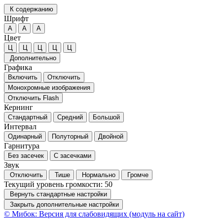
К содержанию
Шрифт
А
А
А
Цвет
Ц
Ц
Ц
Ц
Ц
Дополнительно
Графика
Включить
Отключить
Монохромные изображения
Отключить Flash
Кернинг
Стандартный
Средний
Большой
Интервал
Одинарный
Полуторный
Двойной
Гарнитура
Без засечек
С засечками
Звук
Отключить
Тише
Нормально
Громче
Текущий уровень громкости:
50
Вернуть стандартные настройки
Закрыть дополнительные настройки
© Мибок: Версия для слабовидящих (модуль на сайт)