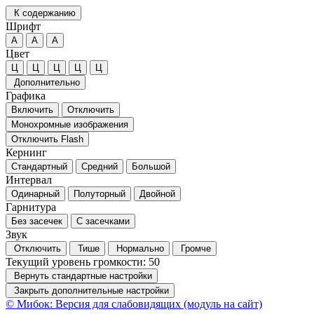
К содержанию
Шрифт
А
А
А
Цвет
Ц
Ц
Ц
Ц
Ц
Дополнительно
Графика
Включить
Отключить
Монохромные изображения
Отключить Flash
Кернинг
Стандартный
Средний
Большой
Интервал
Одинарный
Полуторный
Двойной
Гарнитура
Без засечек
С засечками
Звук
Отключить
Тише
Нормально
Громче
Текущий уровень громкости:
50
Вернуть стандартные настройки
Закрыть дополнительные настройки
© Мибок: Версия для слабовидящих (модуль на сайт)