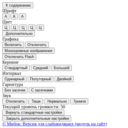
К содержанию
Шрифт
А
А
А
Цвет
Ц
Ц
Ц
Ц
Ц
Дополнительно
Графика
Включить
Отключить
Монохромные изображения
Отключить Flash
Кернинг
Стандартный
Средний
Большой
Интервал
Одинарный
Полуторный
Двойной
Гарнитура
Без засечек
С засечками
Звук
Отключить
Тише
Нормально
Громче
Текущий уровень громкости:
50
Вернуть стандартные настройки
Закрыть дополнительные настройки
© Мибок: Версия для слабовидящих (модуль на сайт)