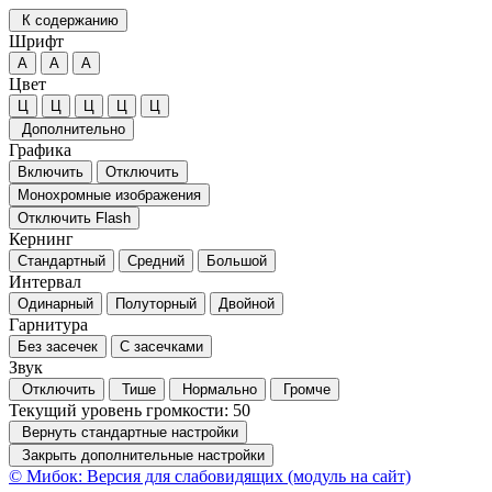
К содержанию
Шрифт
А
А
А
Цвет
Ц
Ц
Ц
Ц
Ц
Дополнительно
Графика
Включить
Отключить
Монохромные изображения
Отключить Flash
Кернинг
Стандартный
Средний
Большой
Интервал
Одинарный
Полуторный
Двойной
Гарнитура
Без засечек
С засечками
Звук
Отключить
Тише
Нормально
Громче
Текущий уровень громкости:
50
Вернуть стандартные настройки
Закрыть дополнительные настройки
© Мибок: Версия для слабовидящих (модуль на сайт)