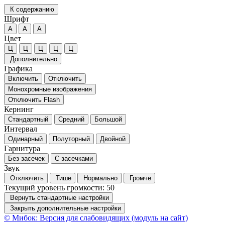
К содержанию
Шрифт
А
А
А
Цвет
Ц
Ц
Ц
Ц
Ц
Дополнительно
Графика
Включить
Отключить
Монохромные изображения
Отключить Flash
Кернинг
Стандартный
Средний
Большой
Интервал
Одинарный
Полуторный
Двойной
Гарнитура
Без засечек
С засечками
Звук
Отключить
Тише
Нормально
Громче
Текущий уровень громкости:
50
Вернуть стандартные настройки
Закрыть дополнительные настройки
© Мибок: Версия для слабовидящих (модуль на сайт)