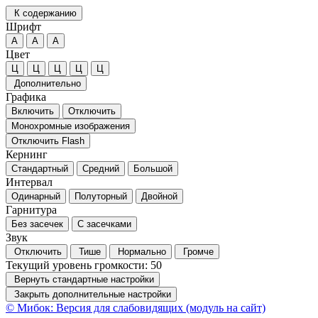
К содержанию
Шрифт
А
А
А
Цвет
Ц
Ц
Ц
Ц
Ц
Дополнительно
Графика
Включить
Отключить
Монохромные изображения
Отключить Flash
Кернинг
Стандартный
Средний
Большой
Интервал
Одинарный
Полуторный
Двойной
Гарнитура
Без засечек
С засечками
Звук
Отключить
Тише
Нормально
Громче
Текущий уровень громкости:
50
Вернуть стандартные настройки
Закрыть дополнительные настройки
© Мибок: Версия для слабовидящих (модуль на сайт)