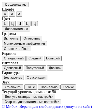
К содержанию
Шрифт
А
А
А
Цвет
Ц
Ц
Ц
Ц
Ц
Дополнительно
Графика
Включить
Отключить
Монохромные изображения
Отключить Flash
Кернинг
Стандартный
Средний
Большой
Интервал
Одинарный
Полуторный
Двойной
Гарнитура
Без засечек
С засечками
Звук
Отключить
Тише
Нормально
Громче
Текущий уровень громкости:
50
Вернуть стандартные настройки
Закрыть дополнительные настройки
© Мибок: Версия для слабовидящих (модуль на сайт)