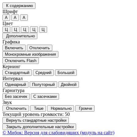
К содержанию
Шрифт
А
А
А
Цвет
Ц
Ц
Ц
Ц
Ц
Дополнительно
Графика
Включить
Отключить
Монохромные изображения
Отключить Flash
Кернинг
Стандартный
Средний
Большой
Интервал
Одинарный
Полуторный
Двойной
Гарнитура
Без засечек
С засечками
Звук
Отключить
Тише
Нормально
Громче
Текущий уровень громкости:
50
Вернуть стандартные настройки
Закрыть дополнительные настройки
© Мибок: Версия для слабовидящих (модуль на сайт)