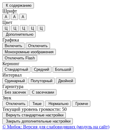
К содержанию
Шрифт
А
А
А
Цвет
Ц
Ц
Ц
Ц
Ц
Дополнительно
Графика
Включить
Отключить
Монохромные изображения
Отключить Flash
Кернинг
Стандартный
Средний
Большой
Интервал
Одинарный
Полуторный
Двойной
Гарнитура
Без засечек
С засечками
Звук
Отключить
Тише
Нормально
Громче
Текущий уровень громкости:
50
Вернуть стандартные настройки
Закрыть дополнительные настройки
© Мибок: Версия для слабовидящих (модуль на сайт)