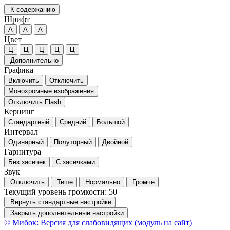
К содержанию
Шрифт
А
А
А
Цвет
Ц
Ц
Ц
Ц
Ц
Дополнительно
Графика
Включить
Отключить
Монохромные изображения
Отключить Flash
Кернинг
Стандартный
Средний
Большой
Интервал
Одинарный
Полуторный
Двойной
Гарнитура
Без засечек
С засечками
Звук
Отключить
Тише
Нормально
Громче
Текущий уровень громкости:
50
Вернуть стандартные настройки
Закрыть дополнительные настройки
© Мибок: Версия для слабовидящих (модуль на сайт)