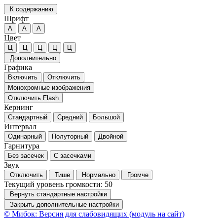
К содержанию
Шрифт
А
А
А
Цвет
Ц
Ц
Ц
Ц
Ц
Дополнительно
Графика
Включить
Отключить
Монохромные изображения
Отключить Flash
Кернинг
Стандартный
Средний
Большой
Интервал
Одинарный
Полуторный
Двойной
Гарнитура
Без засечек
С засечками
Звук
Отключить
Тише
Нормально
Громче
Текущий уровень громкости:
50
Вернуть стандартные настройки
Закрыть дополнительные настройки
© Мибок: Версия для слабовидящих (модуль на сайт)