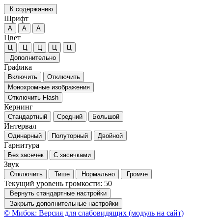
К содержанию
Шрифт
А
А
А
Цвет
Ц
Ц
Ц
Ц
Ц
Дополнительно
Графика
Включить
Отключить
Монохромные изображения
Отключить Flash
Кернинг
Стандартный
Средний
Большой
Интервал
Одинарный
Полуторный
Двойной
Гарнитура
Без засечек
С засечками
Звук
Отключить
Тише
Нормально
Громче
Текущий уровень громкости:
50
Вернуть стандартные настройки
Закрыть дополнительные настройки
© Мибок: Версия для слабовидящих (модуль на сайт)