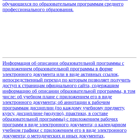
обучающихся по образовательным программам среднего
профессионального образования.
Информация об описании образовательной программы с
приложением образовательной программы в форме
электронного документа или в виде активных ссылок,
непосредственный переход по которым позволяет получить
доступ к страницам официального сайта, содержащим
информацию об описании образовательной программы, в том
числе: об учебном плане с приложением его в виде
электронного документа; об аннотации к рабочим
программам дисциплин (по каждому учебному предмету,
курсу, дисциплине (модулю), практики, в составе
образовательной программы) с приложением рабочих
программ в виде электронного документа; о календарном
учебном графике с приложением его в виде электронного
документа; о методических и иных документах,