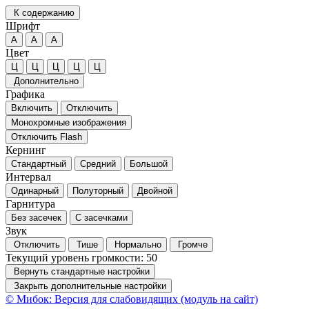
К содержанию
Шрифт
А
А
А
Цвет
Ц
Ц
Ц
Ц
Ц
Дополнительно
Графика
Включить
Отключить
Монохромные изображения
Отключить Flash
Кернинг
Стандартный
Средний
Большой
Интервал
Одинарный
Полуторный
Двойной
Гарнитура
Без засечек
С засечками
Звук
Отключить
Тише
Нормально
Громче
Текущий уровень громкости:
50
Вернуть стандартные настройки
Закрыть дополнительные настройки
© Мибок: Версия для слабовидящих (модуль на сайт)