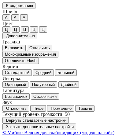
К содержанию
Шрифт
А
А
А
Цвет
Ц
Ц
Ц
Ц
Ц
Дополнительно
Графика
Включить
Отключить
Монохромные изображения
Отключить Flash
Кернинг
Стандартный
Средний
Большой
Интервал
Одинарный
Полуторный
Двойной
Гарнитура
Без засечек
С засечками
Звук
Отключить
Тише
Нормально
Громче
Текущий уровень громкости:
50
Вернуть стандартные настройки
Закрыть дополнительные настройки
© Мибок: Версия для слабовидящих (модуль на сайт)