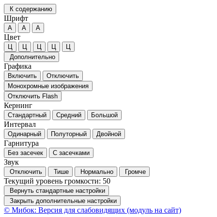
К содержанию
Шрифт
А
А
А
Цвет
Ц
Ц
Ц
Ц
Ц
Дополнительно
Графика
Включить
Отключить
Монохромные изображения
Отключить Flash
Кернинг
Стандартный
Средний
Большой
Интервал
Одинарный
Полуторный
Двойной
Гарнитура
Без засечек
С засечками
Звук
Отключить
Тише
Нормально
Громче
Текущий уровень громкости:
50
Вернуть стандартные настройки
Закрыть дополнительные настройки
© Мибок: Версия для слабовидящих (модуль на сайт)