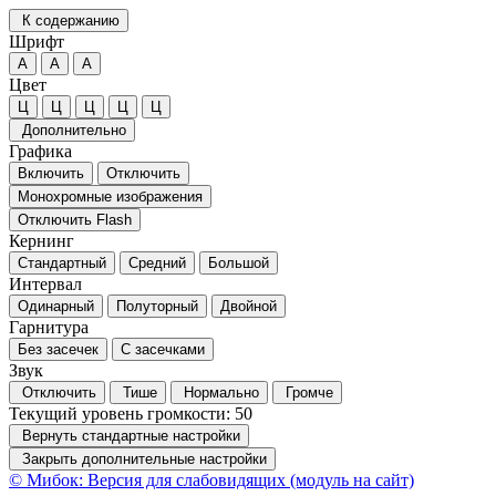
К содержанию
Шрифт
А
А
А
Цвет
Ц
Ц
Ц
Ц
Ц
Дополнительно
Графика
Включить
Отключить
Монохромные изображения
Отключить Flash
Кернинг
Стандартный
Средний
Большой
Интервал
Одинарный
Полуторный
Двойной
Гарнитура
Без засечек
С засечками
Звук
Отключить
Тише
Нормально
Громче
Текущий уровень громкости:
50
Вернуть стандартные настройки
Закрыть дополнительные настройки
© Мибок: Версия для слабовидящих (модуль на сайт)